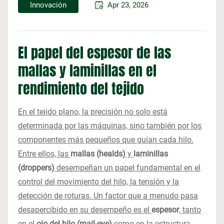
Innovación
Apr 23, 2026
El papel del espesor de las
mallas y laminillas en el
rendimiento del tejido
En el tejido plano, la precisión no solo está
determinada por las máquinas, sino también por los
componentes más pequeños que guían cada hilo.
Entre ellos, las
mallas (healds)
y
laminillas
(droppers)
desempeñan un papel fundamental en el
control del movimiento del hilo, la tensión y la
detección de roturas. Un factor que a menudo pasa
desapercibido en su desempeño es el
espesor
, tanto
en el
ojo del hilo (mail-eye)
como en la estructura