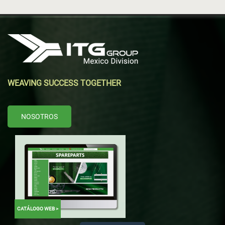
tecnología y demanda del mercado,
proporcionando claridad para la toma de
decisiones a medio y largo plazo. Al comprender
hacia dónde se dirige la industria, los
productores pueden prepararse mejor, invertir de
WEAVING SUCCESS TOGETHER
forma inteligente y adaptar sus operaciones para
satisfacer las expectativas de un mercado global
en rápida
NOSOTROS
CATÁLOGO WEB >