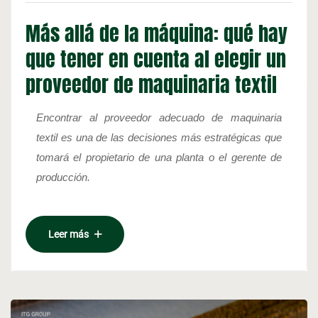
Más allá de la máquina: qué hay
que tener en cuenta al elegir un
proveedor de maquinaria textil
Encontrar al proveedor adecuado de maquinaria 
textil es una de las decisiones más estratégicas que 
tomará el propietario de una planta o el gerente de 
producción.
Leer más
En la producción textil, el rendimiento de tu 
maquinaria depende directamente de la solidez del 
proveedor que la respalda. Ya sea que estés 
ampliando la producción, actualizando el equipo o 
entrando en nuevos mercados, trabajar con el 
1. Experiencia técnica en todos los 
proveedor adecuado de maquinaria textil influye 